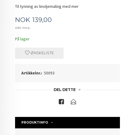
Til tynning av linoljemaling med mer
Pris
NOK
139,00
inkl. mva.
På lager
ØNSKELISTE
Artikkelnr.:
50093
DEL DETTE
PRODUKTINFO