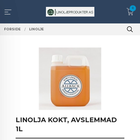
Gå
0
til
innholdet
FORSIDE
LINOLJE
LINOLJA KOKT, AVSLEMMAD
1L