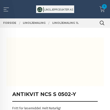
Gå
0
til
innholdet
FORSIDE
LINOLJEMALING
LINOLJEMALING 1L
ANTIKVIT NCS S 0502-Y
Fritt for løsemiddel. Helt Naturlig!