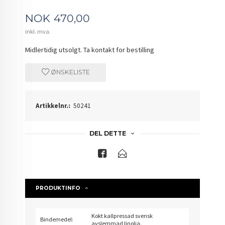
Pris
NOK
470,00
inkl. mva.
Midlertidig utsolgt. Ta kontakt for bestilling
ØNSKELISTE
Artikkelnr.:
50241
DEL DETTE
PRODUKTINFO
Kokt kallpressad svensk
Bindemedel:
avslemmad linolja.