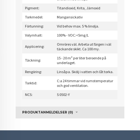
Pigment:
Titandioxid, Krita, Järnoxid
Torkmedel:
Mangansickativ
Förtunning:
Vid behov max. 5 % linolja.
Volymhalt:
100% - VOC:<5mg/L
Omröres väl. Arbeta ut färgen i väl
Applicering:
täckande skikt. Ca 100 my.
15 - 20 m² per liter beroende på
Täckning:
underlaget.
Rengöring:
Linsåpa. Skölj i vatten och låt torka.
C:a 24 timmar vid rumstemperatur
Torktid:
och god ventilation.
NCS:
S 0502-Y
PRODUKTANMELDELSER (0)