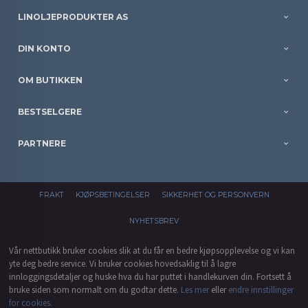
LINOLJEPRODUKTER AS
DIN KONTO
OM BUTIKKEN
BESTSELGERE
PARTNERE
FRAKT
KJØPSBETINGELSER
SIKKERHET OG PERSONVERN
NYHETSBREV
Vår nettbutikk bruker cookies slik at du får en bedre kjøpsopplevelse og vi kan
yte deg bedre service. Vi bruker cookies hovedsaklig til å lagre
innloggingsdetaljer og huske hva du har puttet i handlekurven din. Fortsett å
bruke siden som normalt om du godtar dette.
Les mer
eller
endre innstillinger
for cookies.