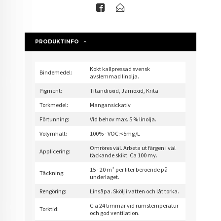
PRODUKTINFO
Kokt kallpressad svensk
Bindemedel:
avslemmad linolja.
Pigment:
Titandioxid, Järnoxid, Krita
Torkmedel:
Mangansickativ
Förtunning:
Vid behov max. 5 % linolja.
Volymhalt:
100% - VOC:<5mg/L
Omröres väl. Arbeta ut färgen i väl
Applicering:
täckande skikt. Ca 100 my.
15 - 20 m² per liter beroende på
Täckning:
underlaget.
Rengöring:
Linsåpa. Skölj i vatten och låt torka.
C:a 24 timmar vid rumstemperatur
Torktid:
och god ventilation.