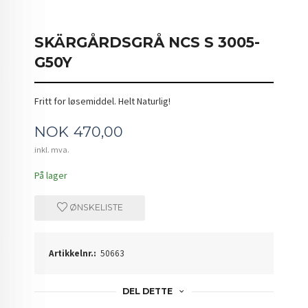
SKÄRGÅRDSGRÅ NCS S 3005-
G50Y
Fritt for løsemiddel. Helt Naturlig!
Pris
NOK
470,00
inkl. mva.
På lager
ØNSKELISTE
Artikkelnr.:
50663
DEL DETTE