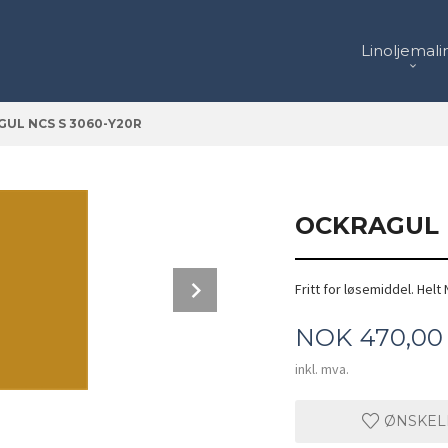
Linoljemali
UL NCS S 3060-Y20R
OCKRAGUL N
Next
Fritt for løsemiddel. Helt 
Base, Base med 50% hvit, Base med 66,6
Pris
NOK
470,00
inkl. mva.
ØNSKEL