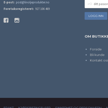
DITT
E-post:
post@linoljeprodukter.no
PASSORD
Foretaksregisteret:
927 106 469
OM BUTIKK
Forside
Bli kunde
Kontakt os
FRAKT
KJØPSBETINGELSER
SIKKERHET OG PERSONVERN