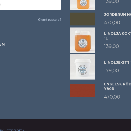
139,00
JORDBRUN NC
Glemt passord?
470,00
LINOLJA KOK
1L
EN
139,00
LINOLJEKITT
179,00
s
ENGELSK RÖD 
Y80R
470,00
NYHETSBREV