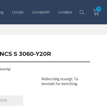
0
ng
Linolje
Linoljekitt
Linsåpe
CS S 3060-Y20R
Naturlig!
7% hvit
Midlertidig utsolgt. Ta
kontakt for bestilling
ISTE