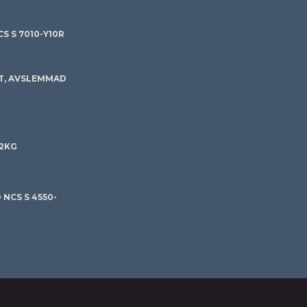
S S 7010-Y10R
T, AVSLEMMAD
 2KG
NCS S 4550-