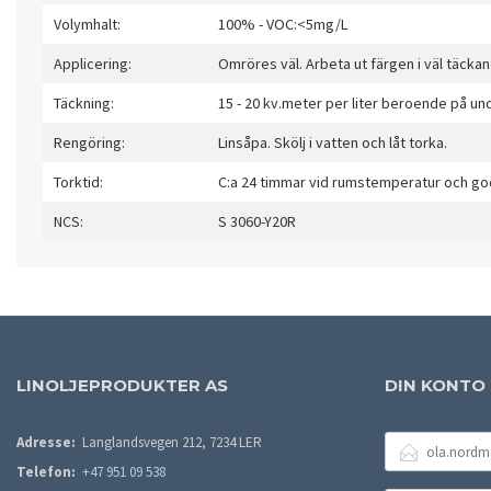
Volymhalt:
100% - VOC:<5mg/L
Applicering:
Omröres väl. Arbeta ut färgen i väl täckan
Täckning:
15 - 20 kv.meter per liter beroende på un
Rengöring:
Linsåpa. Skölj i vatten och låt torka.
Torktid:
C:a 24 timmar vid rumstemperatur och god
NCS:
S 3060-Y20R
LINOLJEPRODUKTER AS
DIN KONTO
E-
Adresse:
Langlandsvegen 212, 7234 LER
POSTADRESSE
Telefon:
+47 951 09 538