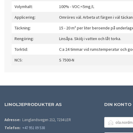
Volymhalt:
100% - VOC:<5mg/L
Applicering:
Omröres väl. Arbeta ut färgen i väl täckan
Täckning:
15 - 20 m² per liter beroende på underlag
Rengöring:
Linsåpa. Skölj i vatten och låt torka.
Torktid:
C:a 24 timmar vid rumstemperatur och god
NCS:
S 7500-N
LINOLJEPRODUKTER AS
DIN KONTO
E-
Adresse:
Langlandsvegen 212, 7234 LER
POSTADRESSE
Telefon:
+47 951 09 538