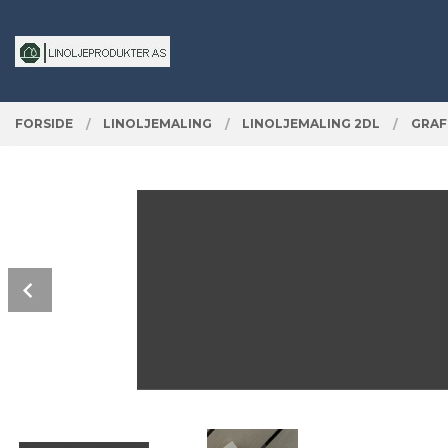
Gå
Lukk
PRODUKTER
til
innholdet
FORSIDE
LINOLJEMALING
LINOLJEMALING 2DL
GRAF
Prev