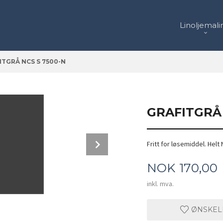
Linoljemali
ITGRÅ NCS S 7500-N
GRAFITGRÅ 
Next
Fritt for løsemiddel. Helt 
Base, Base med 50% hvit, Base med 66,6
Pris
NOK
170,00
inkl. mva.
ØNSKEL