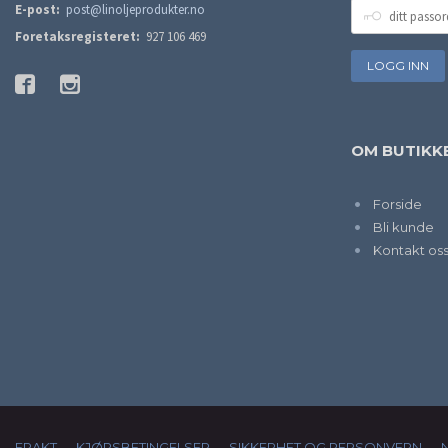
DITT
E-post:
post@linoljeprodukter.no
PASSORD
Foretaksregisteret:
927 106 469
OM BUTIKK
Forside
Bli kunde
Kontakt os
FRAKT
KJØPSBETINGELSER
SIKKERHET OG PERSONVERN