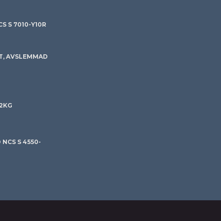
S S 7010-Y10R
T, AVSLEMMAD
 2KG
NCS S 4550-