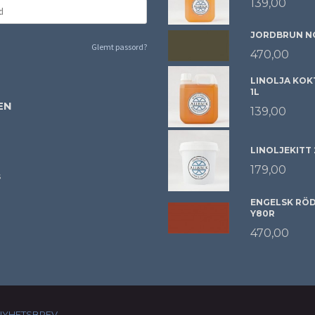
139,00
JORDBRUN NC
Glemt passord?
470,00
LINOLJA KOK
1L
EN
139,00
LINOLJEKITT
179,00
s
ENGELSK RÖD 
Y80R
470,00
NYHETSBREV