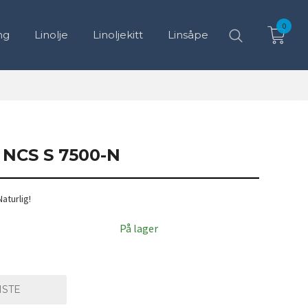
0
ng
Linolje
Linoljekitt
Linsåpe
NCS S 7500-N
Naturlig!
7% hvit
På lager
ISTE