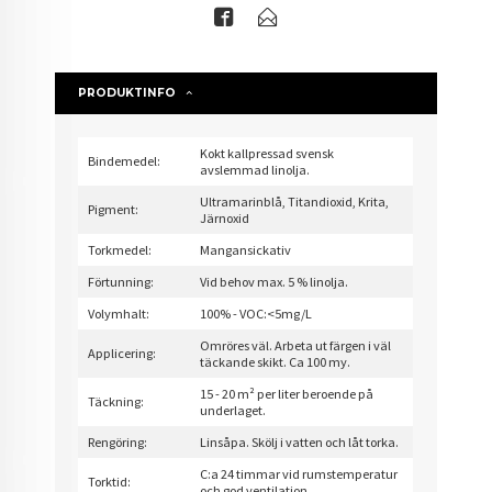
PRODUKTINFO
Kokt kallpressad svensk
Bindemedel:
avslemmad linolja.
Ultramarinblå, Titandioxid, Krita,
Pigment:
Järnoxid
Torkmedel:
Mangansickativ
Förtunning:
Vid behov max. 5 % linolja.
Volymhalt:
100% - VOC:<5mg/L
Omröres väl. Arbeta ut färgen i väl
Applicering:
täckande skikt. Ca 100 my.
15 - 20 m² per liter beroende på
Täckning:
underlaget.
Rengöring:
Linsåpa. Skölj i vatten och låt torka.
C:a 24 timmar vid rumstemperatur
Torktid:
och god ventilation.