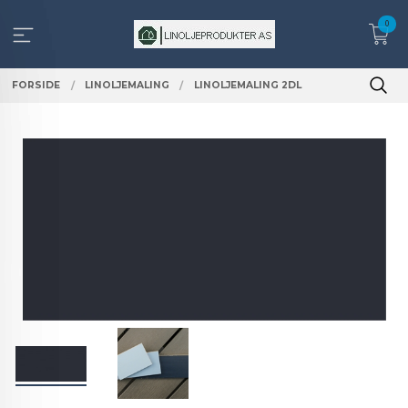
Gå
0
til
innholdet
FORSIDE
LINOLJEMALING
LINOLJEMALING 2DL