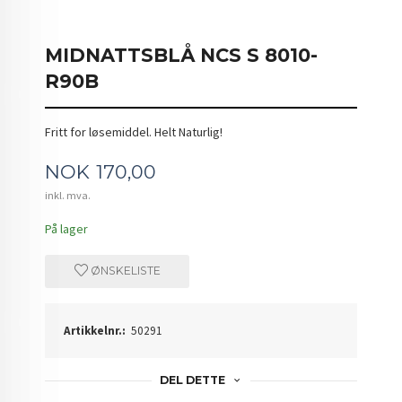
MIDNATTSBLÅ NCS S 8010-
R90B
Fritt for løsemiddel. Helt Naturlig!
Pris
NOK
170,00
inkl. mva.
På lager
ØNSKELISTE
Artikkelnr.:
50291
DEL DETTE