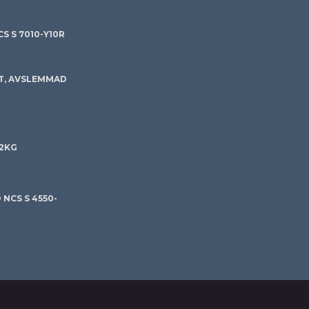
S S 7010-Y10R
T, AVSLEMMAD
 2KG
NCS S 4550-