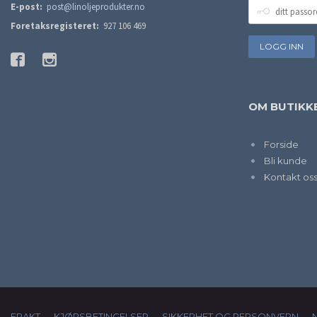
DITT
E-post:
post@linoljeprodukter.no
PASSORD
Foretaksregisteret:
927 106 469
OM BUTIKK
Forside
Bli kunde
Kontakt os
FRAKT
KJØPSBETINGELSER
SIKKERHET OG PERSONVERN