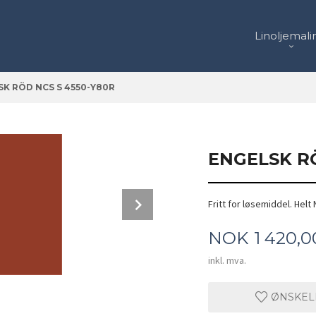
Linoljemali
K RÖD NCS S 4550-Y80R
ENGELSK RÖ
Next
Fritt for løsemiddel. Helt 
Base, Base med 50% hvit, Base med 66,6
Pris
NOK
1 420,0
inkl. mva.
ØNSKEL