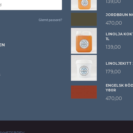
139,00
JORDBRUN NC
Glemt passord?
470,00
LINOLJA KOK
1L
EN
139,00
LINOLJEKITT
179,00
s
ENGELSK RÖD 
Y80R
470,00
NYHETSBREV