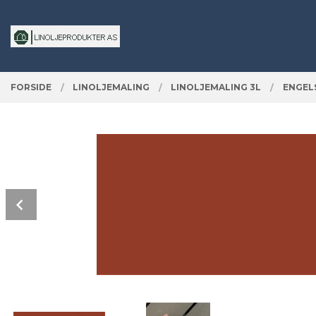
Gå
Lukk
PRODUKTER
til
innholdet
FORSIDE
LINOLJEMALING
LINOLJEMALING 3L
ENGELS
Prev