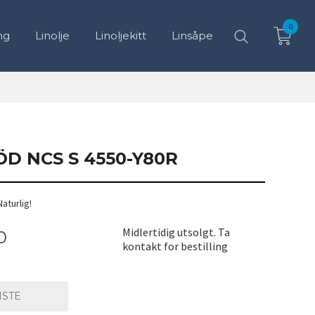
0
ng
Linolje
Linoljekitt
Linsåpe
D NCS S 4550-Y80R
Naturlig!
7% hvit
Midlertidig utsolgt. Ta
0
kontakt for bestilling
ISTE