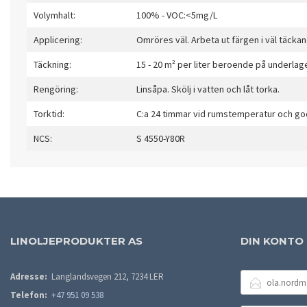
Volymhalt:
100% - VOC:<5mg/L
Applicering:
Omröres väl. Arbeta ut färgen i väl täckan
Täckning:
15 - 20 m² per liter beroende på underlag
Rengöring:
Linsåpa. Skölj i vatten och låt torka.
Torktid:
C:a 24 timmar vid rumstemperatur och god
NCS:
S 4550-Y80R
LINOLJEPRODUKTER AS
DIN KONTO
E-
Adresse:
Langlandsvegen 212, 7234 LER
POSTADRESSE
Telefon:
+47 951 09 538